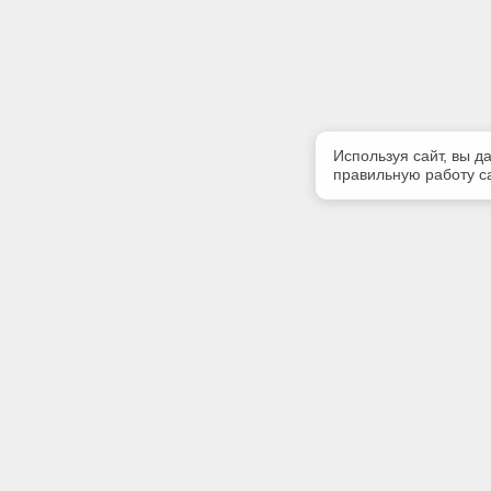
Используя сайт, вы д
правильную работу са
Полезная информация
Контакт
Контакты
Телефон
(4822) 34
Предлагаемая к поставке продукция
E-mail:
Сертификаты
mail@ecos
Адрес: