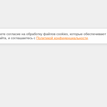
аете согласие на обработку файлов сооkiеs, которые обеспечивают
йта, и соглашаетесь с
Политикой конфиденциальности
.
ная информация
Сервисы
:
Специализированные онлайн-
издания
-32-84
Регулярная новостная рассылка
oftver.ru
Служба поддержки пользователей
«Кодекс» и «Техэксперт»