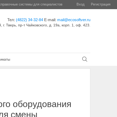
правочные системы для специалистов
Вход
Регистрация
Тел:
(4822) 34-32-84
E-mail:
mail@ecosoftver.ru
, г. Тверь, пр-т Чайковского, д. 19а, корп. 1, оф. 423.
икаты
ого оборудования
для смены