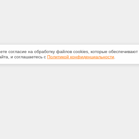
аете согласие на обработку файлов сооkiеs, которые обеспечивают
йта, и соглашаетесь с
Политикой конфиденциальности
.
ная информация
Сервисы
:
Специализированные онлайн-
издания
-32-84
Регулярная новостная рассылка
oftver.ru
Служба поддержки пользователей