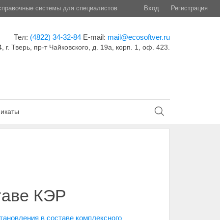
правочные системы для специалистов
Вход
Регистрация
Тел:
(4822) 34-32-84
E-mail:
mail@ecosoftver.ru
, г. Тверь, пр-т Чайковского, д. 19а, корп. 1, оф. 423.
икаты
таве КЭР
тановления в составе комплексного