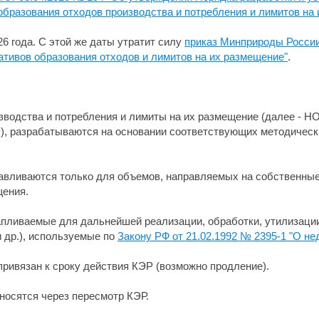
образования отходов производства и потребления и лимитов на
26 года. С этой же даты утратит силу
приказ Минприроды России
ативов образования отходов и лимитов на их размещение"
.
зводства и потребления и лимиты на их размещение (далее - Н
Р), разрабатываются на основании соответствующих методическ
навливаются только для объемов, направляемых на собственны
щения.
апливаемые для дальнейшей реализации, обработки, утилизации
 др.), используемые по
Закону РФ от 21.02.1992 № 2395-1 "О не
привязан к сроку действия КЭР (возможно продление).
носятся через пересмотр КЭР.