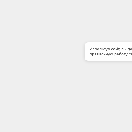
Используя сайт, вы д
правильную работу са
Полезная информация
Контакт
Контакты
Телефон
(4822) 34
Предлагаемая к поставке продукция
E-mail:
Сертификаты
mail@ecos