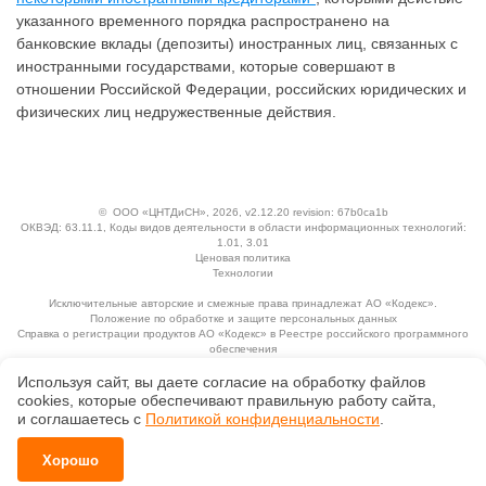
указанного временного порядка распространено на
банковские вклады (депозиты) иностранных лиц, связанных с
иностранными государствами, которые совершают в
отношении Российской Федерации, российских юридических и
физических лиц недружественные действия.
©
ООО «ЦНТДиСН»
, 2026, v2.12.20 revision: 67b0ca1b
ОКВЭД: 63.11.1, Коды видов деятельности в области информационных технологий:
1.01, 3.01
Ценовая политика
Технологии
Исключительные авторские и смежные права принадлежат АО «Кодекс».
Положение по обработке и защите персональных данных
Справка о регистрации продуктов АО «Кодекс» в Реестре российского программного
обеспечения
Используя сайт, вы даете согласие на обработку файлов
сооkiеs, которые обеспечивают правильную работу сайта,
и соглашаетесь с
Политикой конфиденциальности
.
Хорошо