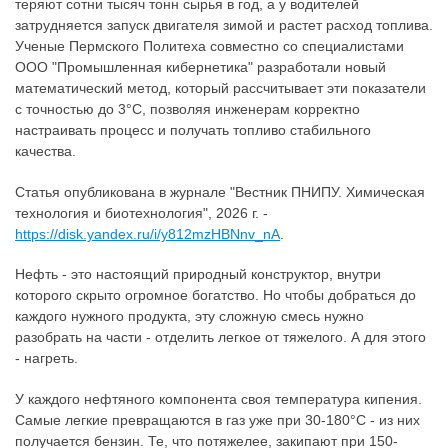
теряют сотни тысяч тонн сырья в год, а у водителей
затрудняется запуск двигателя зимой и растет расход топлива.
Ученые Пермского Политеха совместно со специалистами
ООО "Промышленная кибернетика" разработали новый
математический метод, который рассчитывает эти показатели
с точностью до 3°C, позволяя инженерам корректно
настраивать процесс и получать топливо стабильного
качества.
Статья опубликована в журнале "Вестник ПНИПУ. Химическая
технология и биотехнология", 2026 г. -
https://disk.yandex.ru/i/y812mzHBNnv_nA
.
Нефть - это настоящий природный конструктор, внутри
которого скрыто огромное богатство. Но чтобы добраться до
каждого нужного продукта, эту сложную смесь нужно
разобрать на части - отделить легкое от тяжелого. А для этого
- нагреть.
У каждого нефтяного компонента своя температура кипения.
Самые легкие превращаются в газ уже при 30-180°C - из них
получается бензин. Те, что потяжелее, закипают при 150-