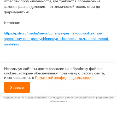
отраслях промышленности, где требуется определение
законов распределения, - от химической технологии до
фармацевтики.
Источник:
https://pstu.ru/media/news/uchenye-permskogo-politekha-i-
spetsialisty-ooo-promyshlennaya-kibernetika-razrabotali-metod-
modeliro/
Используя сайт, вы даете согласие на обработку файлов
©
ООО «ЦНТДиСН»
, 2026, v2.12.20 revision: 67b0ca1b
ОКВЭД: 63.11.1, Коды видов деятельности в области информационных технологий:
сооkiеs, которые обеспечивают правильную работу сайта,
1.01, 3.01
и соглашаетесь с
Политикой конфиденциальности
.
Ценовая политика
Технологии
Хорошо
Исключительные авторские и смежные права принадлежат АО «Кодекс».
Положение по обработке и защите персональных данных
Справка о регистрации продуктов АО «Кодекс» в Реестре российского программного
обеспечения