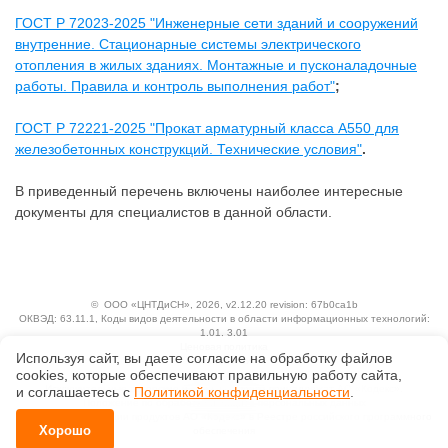
ГОСТ Р 72023-2025 "Инженерные сети зданий и сооружений
внутренние. Стационарные системы электрического
отопления в жилых зданиях. Монтажные и пусконаладочные
работы. Правила и контроль выполнения работ"
;
ГОСТ Р 72221-2025 "Прокат арматурный класса А550 для
железобетонных конструкций. Технические условия"
.
В приведенный перечень включены наиболее интересные
документы для специалистов в данной области.
©
ООО «ЦНТДиСН»
, 2026, v2.12.20 revision: 67b0ca1b
ОКВЭД: 63.11.1, Коды видов деятельности в области информационных технологий:
1.01, 3.01
Ценовая политика
Используя сайт, вы даете согласие на обработку файлов
Технологии
сооkiеs, которые обеспечивают правильную работу сайта,
Исключительные авторские и смежные права принадлежат АО «Кодекс».
и соглашаетесь с
Политикой конфиденциальности
.
Положение по обработке и защите персональных данных
Справка о регистрации продуктов АО «Кодекс» в Реестре российского программного
Хорошо
обеспечения