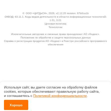
©
ООО «ЦНТДиСН»
, 2026, v2.12.20 revision: 67b0ca1b
ОКВЭД: 63.11.1, Коды видов деятельности в области информационных технологий:
1.01, 3.01
Ценовая политика
Технологии
Исключительные авторские и смежные права принадлежат АО «Кодекс».
Положение по обработке и защите персональных данных
Справка о регистрации продуктов АО «Кодекс» в Реестре российского программного
обеспечения
Используя сайт, вы даете согласие на обработку файлов
сооkiеs, которые обеспечивают правильную работу сайта,
и соглашаетесь с
Политикой конфиденциальности
.
Хорошо