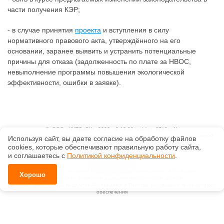
части получения КЭР;
- в случае принятия
проекта
и вступления в силу
нормативного правового акта, утверждённого на его
основании, заранее выявить и устранить потенциальные
причины для отказа (задолженность по плате за НВОС,
невыполнение программы повышения экологической
эффективности, ошибки в заявке).
©
ООО «ЦНТДиСН»
, 2026, v2.12.20 revision: 67b0ca1b
ОКВЭД: 63.11.1, Коды видов деятельности в области информационных технологий:
Используя сайт, вы даете согласие на обработку файлов
1.01, 3.01
сооkiеs, которые обеспечивают правильную работу сайта,
Ценовая политика
и соглашаетесь с
Политикой конфиденциальности
.
Технологии
Исключительные авторские и смежные права принадлежат АО «Кодекс».
Хорошо
Положение по обработке и защите персональных данных
Справка о регистрации продуктов АО «Кодекс» в Реестре российского программного
обеспечения