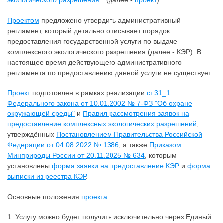
экологического разрешения""
(далее -
проект
).
Проектом
предложено утвердить административный
регламент, который детально описывает порядок
предоставления государственной услуги по выдаче
комплексного экологического разрешения (далее - КЭР). В
настоящее время действующего административного
регламента по предоставлению данной услуги не существует.
Проект
подготовлен в рамках реализации
ст.31_1
Федерального закона от 10.01.2002 № 7-ФЗ "Об охране
окружающей среды"
и
Правил рассмотрения заявок на
предоставление комплексных экологических разрешений
,
утверждённых
Постановлением Правительства Российской
Федерации от 04.08.2022 № 1386
, а также
Приказом
Минприроды России от 20.11.2025 № 634
, которым
установлены
форма заявки на предоставление КЭР
и
форма
выписки из реестра КЭР
.
Основные положения
проекта
:
1. Услугу можно будет получить исключительно через Единый