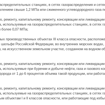
распределительных станциях, в сетях газораспределения и сетя
авлением свыше 1,2 МПа или сжиженного углеводородного газа 
, ремонту, капитальному ремонту, консервации или ликвидации
а, используемые на газораспределительных станциях, в сетях г
 более 0,07 МПа;
ных производственных объектах III класса опасности, располо
 шельфе Российской Федерации, во внутренних морских водах,
, на искусственном земельном участке, созданном на водном о
, ремонту, капитальному ремонту, консервации или ликвидации
, используемые при бурении и добыче нефти, газа и газового ко
дорода от 1 до 6 процентов объема такой продукции, или раб
, ремонту, капитальному ремонту, консервации или ликвидации
, используемые на газораспределительных станциях, в сетях г
м объектам I и II классов опасности, или работающие под изб