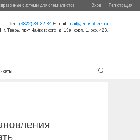
правочные системы для специалистов
Вход
Регистрация
Тел:
(4822) 34-32-84
E-mail:
mail@ecosoftver.ru
, г. Тверь, пр-т Чайковского, д. 19а, корп. 1, оф. 423.
икаты
тановления
ать