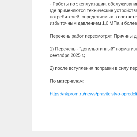
- Работы по эксплуатации, обслуживанию
где применяются технические устройств
потребителей, определяемых в соответ
избыточным давлением 1,6 МПа и более,
Перечень работ пересмотрят. Причины д
1) Перечень - "догильотинный" нормативн
сентября 2025 г.;
2) после вступления поправки в силу пе
По материалам:
https://nkprom.ru/news/pravitelstvo-oprede