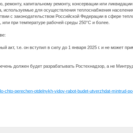
, ремонту, капитальному ремонту, консервации или ликвидации
а, используемые для осуществления теплоснабжения населения
ствии с законодательством Российской Федерации в сфере теп
 или при температуре рабочей среды 250°C и более.
ве:
ый акт, т.е. он вступил в силу до 1 января 2025 г. и не может п
речень должен будет разрабатывать Ростехнадзор, а не Минтру
lilo-chto-perechen-otdelnykh-vidov-rabot-budet-utverzhdat-mintrud-p