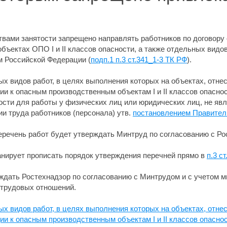
ами занятости запрещено направлять работников по договору 
бъектах ОПО I и II классов опасности, а также отдельных видо
м Российской Федерации (
подп.1 п.3 ст.341_1-3 ТК РФ
).
х видов работ, в целях выполнения которых на объектах, отнес
и к опасным производственным объектам I и II классов опаснос
тости для работы у физических лиц или юридических лиц, не я
ии труда работников (персонала) утв.
постановлением Правитель
еречень работ будет утверждать Минтруд по согласованию с Ро
анирует прописать порядок утверждения перечней прямо в
п.3 с
ждать Ростехнадзор по согласованию с Минтрудом и с учетом м
 трудовых отношений.
х видов работ, в целях выполнения которых на объектах, отнес
и к опасным производственным объектам I и II классов опаснос