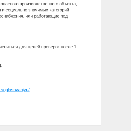
 опасного производственного объекта,
 и социально значимых категорий
лоснабжения, или работающие под
рименяться для целей проверок после 1
д.
o-soglasovaniyu/