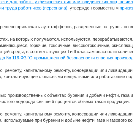
тости для работы у физических лиц или юридических лиц, не я
ии труда работников (персонала)
, утвержден совместным
прика
апрещено привлекать аутстафферов, разделенные на группы по в
ктах, на которых получаются, используются, перерабатываются,
аменяющиеся, горючие, токсичные, высокотоксичные, окисляющ
ей среды, в соответствующих I и II классам опасности количе
года № 116-ФЗ "О промышленной безопасности опасных произво
, ремонту, капитальному ремонту, консервации или ликвидации
ва, контактирующие с опасными веществами или работающие по
ых производственных объектах бурения и добычи нефти, газа и 
истого водорода свыше 6 процентов объема такой продукции:
, ремонту, капитальному ремонту, консервации или ликвидации
, используемые при бурении и добыче нефти, газа и газового 