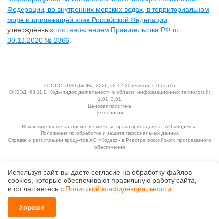
Федерации, во внутренних морских водах, в территориальном
море и прилежащей зоне Российской Федерации
,
утверждённых
постановлением Правительства РФ от
30.12.2020 № 2366
.
©
ООО «ЦНТДиСН»
, 2026, v2.12.20 revision: 67b0ca1b
ОКВЭД: 63.11.1, Коды видов деятельности в области информационных технологий:
1.01, 3.01
Ценовая политика
Технологии
Исключительные авторские и смежные права принадлежат АО «Кодекс».
Положение по обработке и защите персональных данных
Справка о регистрации продуктов АО «Кодекс» в Реестре российского программного
обеспечения
Используя сайт, вы даете согласие на обработку файлов
сооkiеs, которые обеспечивают правильную работу сайта,
и соглашаетесь с
Политикой конфиденциальности
.
Хорошо