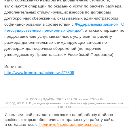
налогообложению налогом на добавленную стоимость,
включаются операции по оказанию услуг по расчёту размера
дополнительных стимулирующих взносов по договорам
долгосрочных сбережений, оказываемых администратором
софинансирования в соответствии с
Федеральным законом "О
негосударственных пенсионных фондах"
, а также операции по
предоставлению услуг, связанных с услугами по расчёту
размера дополнительных стимулирующих взносов по
договорам долгосрочных сбережений (по перечню,
утверждаемому Правительством Российской Федерации).
Источник:
http://www.kremlin.ru/acts/news/77509
©
ООО «ЦНТДиСН»
, 2026, v2.12.20 revision: 67b0ca1b
ОКВЭД: 63.11.1, Коды видов деятельности в области информационных технологий:
1.01, 3.01
Ценовая политика
Используя сайт, вы даете согласие на обработку файлов
Технологии
сооkiеs, которые обеспечивают правильную работу сайта,
Исключительные авторские и смежные права принадлежат АО «Кодекс».
и соглашаетесь с
Политикой конфиденциальности
.
Положение по обработке и защите персональных данных