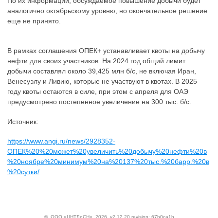
По их информации, обсуждаемое повышение добычи будет
аналогично октябрьскому уровню, но окончательное решение
еще не принято.
В рамках соглашения ОПЕК+ устанавливает квоты на добычу
нефти для своих участников. На 2024 год общий лимит
добычи составлял около 39,425 млн б/с, не включая Иран,
Венесуэлу и Ливию, которые не участвуют в квотах. В 2025
году квоты остаются в силе, при этом с апреля для ОАЭ
предусмотрено постепенное увеличение на 300 тыс. б/с.
Источник:
https://www.angi.ru/news/2928352-
ОПЕК%20%20может%20увеличить%20добычу%20нефти%20в
%20ноябре%20минимум%20на%20137%20тыс.%20барр.%20в
%20сутки/
©
ООО «ЦНТДиСН»
, 2026, v2.12.20 revision: 67b0ca1b