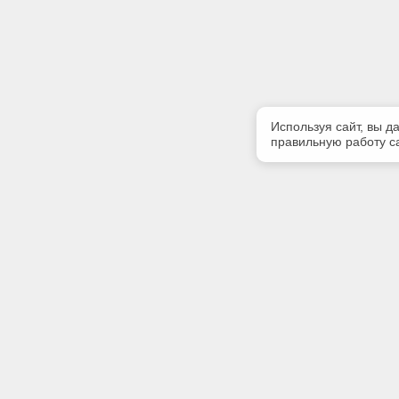
Используя сайт, вы д
правильную работу са
Полезная информация
Контакт
Контакты
Телефон
(4822) 34
Предлагаемая к поставке продукция
E-mail:
Сертификаты
mail@ecos
Адрес: