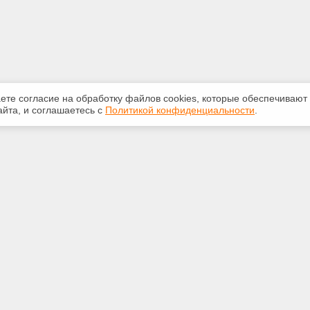
аете согласие на обработку файлов сооkiеs, которые обеспечивают
йта, и соглашаетесь с
Политикой конфиденциальности
.
ная информация
Сервисы
:
Специализированные онлайн-
издания
-32-84
Регулярная новостная рассылка
oftver.ru
Служба поддержки пользователей
«Кодекс» и «Техэксперт»