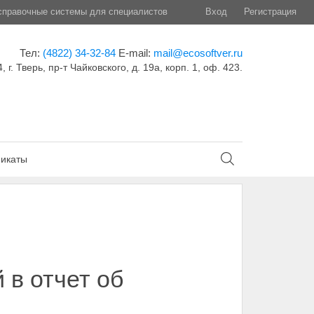
правочные системы для специалистов
Вход
Регистрация
Тел:
(4822) 34-32-84
E-mail:
mail@ecosoftver.ru
, г. Тверь, пр-т Чайковского, д. 19а, корп. 1, оф. 423.
икаты
в отчет об