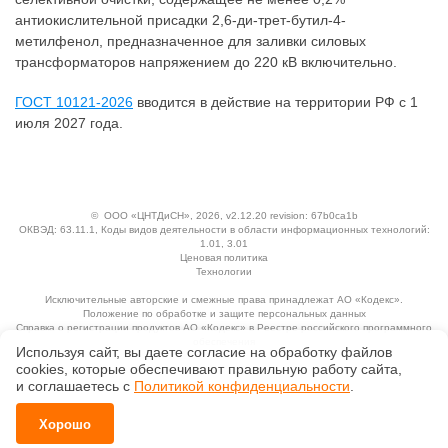
антиокислительной присадки 2,6-ди-трет-бутил-4-
метилфенол, предназначенное для заливки силовых
трансформаторов напряжением до 220 кВ включительно.
ГОСТ 10121-2026
вводится в действие на территории РФ с 1
июля 2027 года.
©
ООО «ЦНТДиСН»
, 2026, v2.12.20 revision: 67b0ca1b
ОКВЭД: 63.11.1, Коды видов деятельности в области информационных технологий:
1.01, 3.01
Ценовая политика
Технологии
Исключительные авторские и смежные права принадлежат АО «Кодекс».
Положение по обработке и защите персональных данных
Справка о регистрации продуктов АО «Кодекс» в Реестре российского программного
обеспечения
Используя сайт, вы даете согласие на обработку файлов
сооkiеs, которые обеспечивают правильную работу сайта,
и соглашаетесь с
Политикой конфиденциальности
.
Хорошо