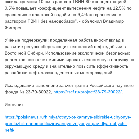
оксида кремния 10 нм в раствор ТВИН-80 с концентрацией
0,5% повышает коэффициент вытеснения нефти на 12,5% по
сравнению с пластовой водой и на 9,4% по сравнению с
раствором ТВИН без нанодобавок", - объяснил Владимир
Жигарев.
Учёные подчеркнули: проделанная работа вносит вклад в
развитие ресурсосберегающих технологий нефтедобычи в
Восточной Сибири. Использование экологически безопасных
реагентов позволяет минимизировать техногенную нагрузку на
окружающую среду и значительно повысить эффективность
разработки нефтегазоконденсатных месторождений.
Исследование выполнено за счет гранта Российского научного
фонда № 23-79-30022,
https://rscf.ru/project/23-79-30022/
.
Источник:
https://poisknews.ru/himiya/otmyt-ot-kamnya-sibirskie-uchyonye-
predlozhili-nanomodificzirovannye-zelyonye-pav-dlya-dobychi-
nefti/