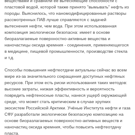
веществами и сравнили её вытесняющие способности с
пластовой водой, которой также принято "вымывать" нефть из
породы. Выяснилось, что наномодифицированные растворы
рассмотренных ПАВ лучше справляются с задачей
вытеснения нефти, чем вода. При этом использованная
композиция экологически безопасна: имеет в основе
биоразлагаемые поверхностно-активные вещества и
наночастицы оксида кремния - соединения, применяющегося
в медицине, пищевой промышленности, производстве стекла
и т.д.
Способы повышения нефтеотдачи актуальны сейчас во всем
мире из-за значительного сокращения доступных нефтяных
ресурсов. При этом есть риски использования таких методов:
высокие затраты, низкая эффективность и вероятность
повредить нефтеносные пласты, нанеся ущерб окружающей
среде, что может стать критическим в случае хрупких
экосистем Российской Арктики. Учёные Института нефти и газа
СФУ разработали экологически безопасную композицию на
основе биоразлагаемых поверхностно-активных веществ и
наночастиц оксида кремния, чтобы повысить нефтеотдачу
пласта.