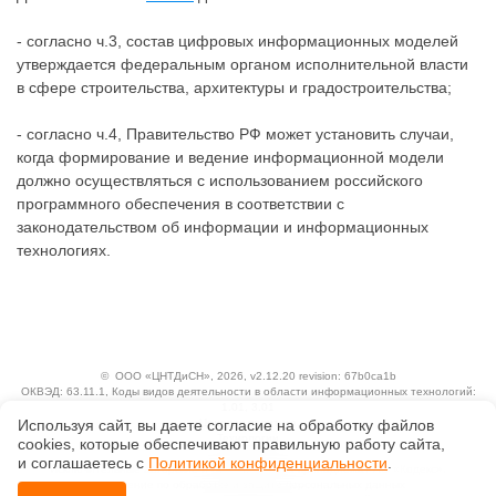
- согласно ч.3, состав цифровых информационных моделей
утверждается федеральным органом исполнительной власти
в сфере строительства, архитектуры и градостроительства;
- согласно ч.4, Правительство РФ может установить случаи,
когда формирование и ведение информационной модели
должно осуществляться с использованием российского
программного обеспечения в соответствии с
законодательством об информации и информационных
технологиях.
©
ООО «ЦНТДиСН»
, 2026, v2.12.20 revision: 67b0ca1b
ОКВЭД: 63.11.1, Коды видов деятельности в области информационных технологий:
1.01, 3.01
Используя сайт, вы даете согласие на обработку файлов
Ценовая политика
Технологии
сооkiеs, которые обеспечивают правильную работу сайта,
и соглашаетесь с
Политикой конфиденциальности
.
Исключительные авторские и смежные права принадлежат АО «Кодекс».
Положение по обработке и защите персональных данных