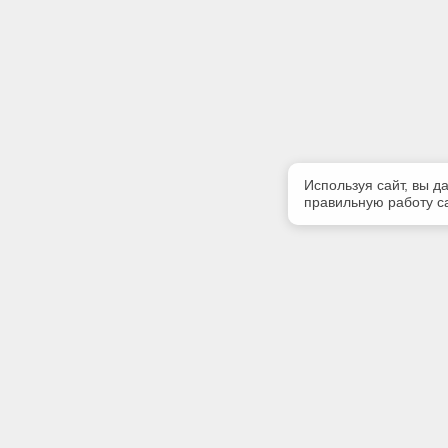
Используя сайт, вы д
правильную работу са
Полезная информация
Контакт
Контакты
Телефон
(4822) 34
Предлагаемая к поставке продукция
E-mail:
Сертификаты
mail@ecos