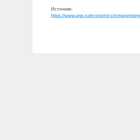
Источник:
https://www.pnp.ru/economics/minpromtorg-o