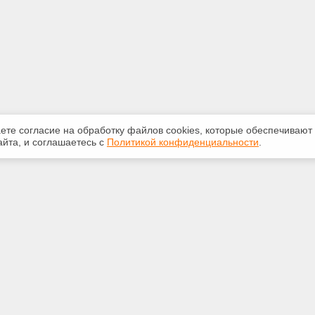
аете согласие на обработку файлов сооkiеs, которые обеспечивают
йта, и соглашаетесь с
Политикой конфиденциальности
.
ная информация
Сервисы
:
Специализированные онлайн-
издания
-32-84
Регулярная новостная рассылка
oftver.ru