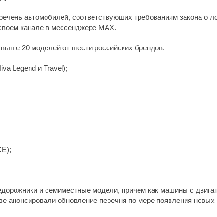
речень автомобилей, соответствующих требованиям закона о л
 своем канале в мессенджере MAX.
свыше 20 моделей от шести российских брендов:
iva Legend и Travel);
CE);
едорожники и семиместные модели, причем как машины с двигате
ве анонсировали обновление перечня по мере появления новых