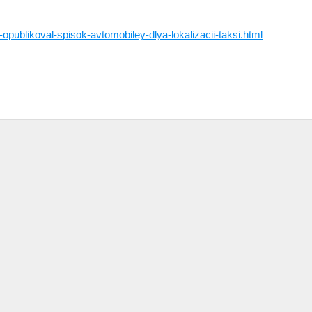
publikoval-spisok-avtomobiley-dlya-lokalizacii-taksi.html