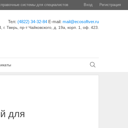
правочные системы для специалистов
Вход
Регистрация
Тел:
(4822) 34-32-84
E-mail:
mail@ecosoftver.ru
, г. Тверь, пр-т Чайковского, д. 19а, корп. 1, оф. 423.
икаты
й для