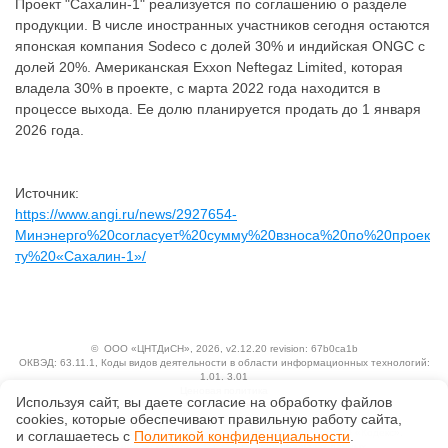
Проект "Сахалин-1" реализуется по соглашению о разделе
продукции. В числе иностранных участников сегодня остаются
японская компания Sodeco с долей 30% и индийская ONGC с
долей 20%. Американская Exxon Neftegaz Limited, которая
владела 30% в проекте, с марта 2022 года находится в
процессе выхода. Ее долю планируется продать до 1 января
2026 года.
Источник:
https://www.angi.ru/news/2927654-
Минэнерго%20согласует%20сумму%20взноса%20по%20проек
ту%20«Сахалин-1»/
©
ООО «ЦНТДиСН»
, 2026, v2.12.20 revision: 67b0ca1b
ОКВЭД: 63.11.1, Коды видов деятельности в области информационных технологий:
1.01, 3.01
Ценовая политика
Используя сайт, вы даете согласие на обработку файлов
Технологии
сооkiеs, которые обеспечивают правильную работу сайта,
Исключительные авторские и смежные права принадлежат АО «Кодекс».
и соглашаетесь с
Политикой конфиденциальности
.
Положение по обработке и защите персональных данных