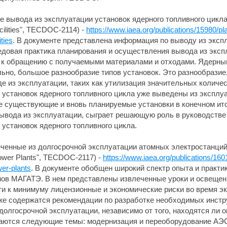
вывода из эксплуатации установок ядерного топливного цикла" (
cilities", TECDOC-2114) -
https://www.iaea.org/publications/15980/p
ties
. В документе представлена информация по выводу из эксп
едовая практика планирования и осуществления вывода из экспл
к обращению с получаемыми материалами и отходами. Ядерный
ьно, большое разнообразие типов установок. Это разнообразие,
е из эксплуатации, таких как утилизация значительных количес
 установок ядерного топливного цикла уже выведены из эксплу
е существующие и вновь планируемые установки в конечном итог
вывода из эксплуатации, сыграет решающую роль в руководств
установок ядерного топливного цикла.
еченные из долгосрочной эксплуатации атомных электростанций"
Power Plants", TECDOC-2117) -
https://www.iaea.org/publications/16
wer-plants
. В документе обобщен широкий спектр опыта и практи
енов МАГАТЭ. В нем представлены извлеченные уроки и освеще
ти к минимуму лицензионные и экономические риски во время эк
е содержатся рекомендации по разработке необходимых инстр
олгосрочной эксплуатации, независимо от того, находятся ли о
ваются следующие темы: модернизация и переоборудование АЭС