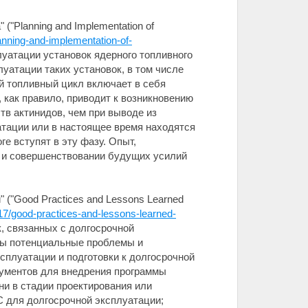
"Planning and Implementation of
lanning-and-implementation-of-
луатации установок ядерного топливного
уатации таких установок, в том числе
 топливный цикл включает в себя
 как правило, приводит к возникновению
тв актинидов, чем при выводе из
атации или в настоящее время находятся
е вступят в эту фазу. Опыт,
е и совершенствовании будущих усилий
 ("Good Practices and Lessons Learned
017/good-practices-and-lessons-learned-
к, связанных с долгосрочной
ны потенциальные проблемы и
сплуатации и подготовки к долгосрочной
ументов для внедрения программы
ни в стадии проектирования или
 для долгосрочной эксплуатации;