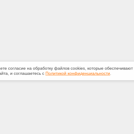
аете согласие на обработку файлов сооkiеs, которые обеспечивают
йта, и соглашаетесь с
Политикой конфиденциальности
.
ная информация
Сервисы
:
Специализированные онлайн-
издания
-32-84