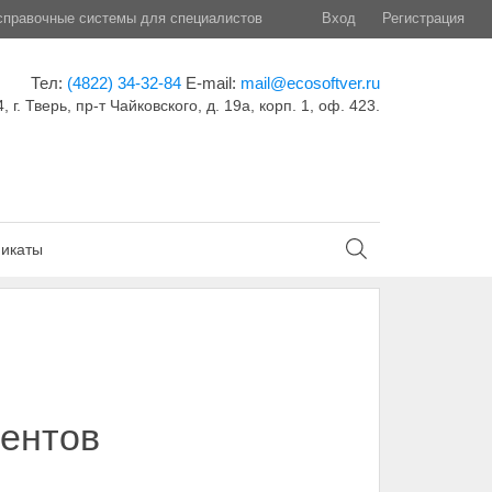
правочные системы для специалистов
Вход
Регистрация
Тел:
(4822) 34-32-84
E-mail:
mail@ecosoftver.ru
, г. Тверь, пр-т Чайковского, д. 19а, корп. 1, оф. 423.
икаты
ментов