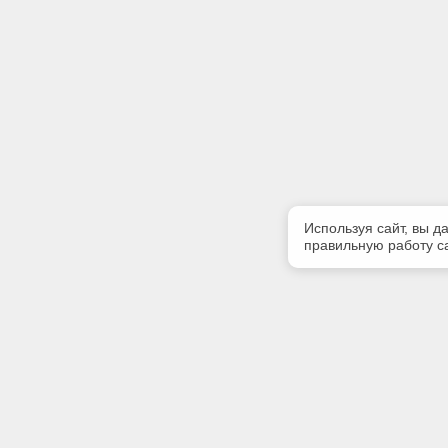
Используя сайт, вы д
правильную работу са
Полезная информация
Контакт
Контакты
Телефон
(4822) 34
Предлагаемая к поставке продукция