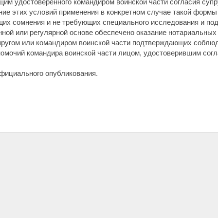
им удостоверенного командиром воинской части согласия супр
ие этих условий применения в конкретном случае такой формы 
их сомнения и не требующих специального исследования и подт
ной или регулярной основе обеспечено оказание нотариальных у
пругом или командиром воинской части подтверждающих соблюд
омочий командира воинской части лицом, удостоверившим согл
официального опубликования.