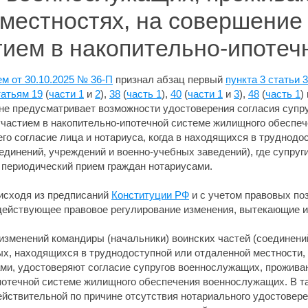
местностях, на совершение 
тием в накопительно-ипотеч
м от 30.10.2025 № 36-П
признал абзац первый
пункта 3 статьи 
татьям 19
(
части 1
и
2
),
38
(
часть 1
),
40
(
части 1
и
3
),
48
(
часть 1
)
 не предусматривает возможности удостоверения согласия суп
 участием в накопительно-ипотечной системе жилищного обеспеч
го согласие лица и нотариуса, когда в находящихся в труднодо
оединений, учреждений и военно-учебных заведений), где супру
я периодический прием граждан нотариусами.
исходя из предписаний
Конституции РФ
и с учетом правовых по
 действующее правовое регулирование изменения, вытекающие 
изменений командиры (начальники) воинских частей (соединени
ых, находящихся в труднодоступной или отдаленной местности, 
ми, удостоверяют согласие супругов военнослужащих, прожива
потечной системе жилищного обеспечения военнослужащих. В т
йствительной по причине отсутствия нотариального удостоверен