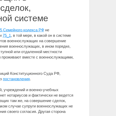
сделок,
ной системе
35 Семейного кодекса РФ
не
 и
75_1
, в той мере, в какой он в системе
ругов военнослужащих на совершение
ения военнослужащих, в ином порядке,
ступной или отдаленной местности
ги проживают вместе с военнослужащими,
зиций Конституционного Суда РФ,
из
постановления
.
й, учреждений и военно-учебных
нет нотариусов и фактически не ведется
ющих там же, на совершение сделок,
аком случае супруги военнослужащих не
ия своего согласия. Другая сторона