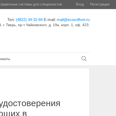
правочные системы для специалистов
Вход
Регистрация
Тел:
(4822) 34-32-84
E-mail:
mail@ecosoftver.ru
, г. Тверь, пр-т Чайковского, д. 19а, корп. 1, оф. 423.
икаты
 удостоверения
ющих в