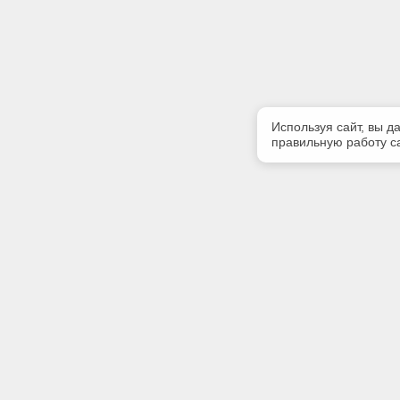
Используя сайт, вы д
правильную работу са
Полезная информация
Контакт
Контакты
Телефон
(4822) 34
Предлагаемая к поставке продукция
E-mail:
Сертификаты
mail@ecos
Адрес: