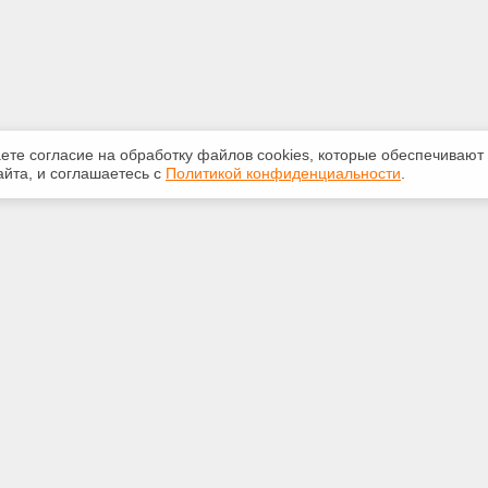
аете согласие на обработку файлов сооkiеs, которые обеспечивают
йта, и соглашаетесь с
Политикой конфиденциальности
.
ная информация
Сервисы
:
Специализированные онлайн-
издания
-32-84
Регулярная новостная рассылка
oftver.ru
Служба поддержки пользователей
«Кодекс» и «Техэксперт»