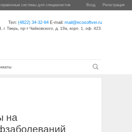
правочные системы для специалистов
Вход
Регистрация
Тел:
(4822) 34-32-84
E-mail:
mail@ecosoftver.ru
, г. Тверь, пр-т Чайковского, д. 19а, корп. 1, оф. 423.
икаты
ы на
офзаболеваний