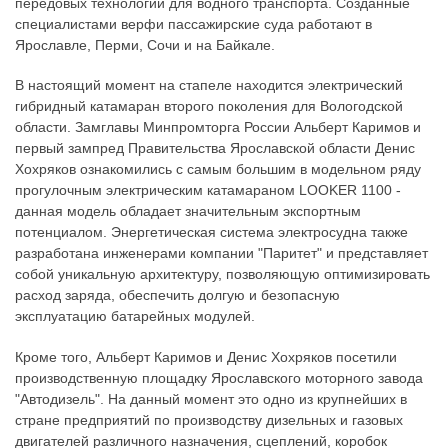
передовых технологий для водного транспорта. Созданные
специалистами верфи пассажирские суда работают в
Ярославле, Перми, Сочи и на Байкале.
В настоящий момент на стапеле находится электрический
гибридный катамаран второго поколения для Вологодской
области. Замглавы Минпромторга России Альберт Каримов и
первый зампред Правительства Ярославской области Денис
Хохряков ознакомились с самым большим в модельном ряду
прогулочным электрическим катамараном LOOKER 1100 -
данная модель обладает значительным экспортным
потенциалом. Энергетическая система электросудна также
разработана инженерами компании "Паритет" и представляет
собой уникальную архитектуру, позволяющую оптимизировать
расход заряда, обеспечить долгую и безопасную
эксплуатацию батарейных модулей.
Кроме того, Альберт Каримов и Денис Хохряков посетили
производственную площадку Ярославского моторного завода
"Автодизель". На данный момент это одно из крупнейших в
стране предприятий по производству дизельных и газовых
двигателей различного назначения, сцеплений, коробок