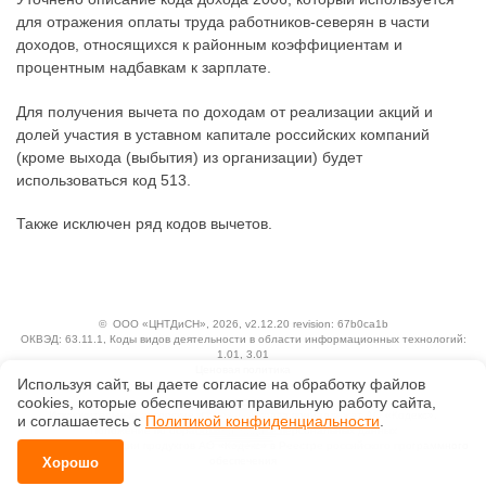
для отражения оплаты труда работников-северян в части
доходов, относящихся к районным коэффициентам и
процентным надбавкам к зарплате.
Для получения вычета по доходам от реализации акций и
долей участия в уставном капитале российских компаний
(кроме выхода (выбытия) из организации) будет
использоваться код 513.
Также исключен ряд кодов вычетов.
©
ООО «ЦНТДиСН»
, 2026, v2.12.20 revision: 67b0ca1b
ОКВЭД: 63.11.1, Коды видов деятельности в области информационных технологий:
1.01, 3.01
Ценовая политика
Используя сайт, вы даете согласие на обработку файлов
Технологии
сооkiеs, которые обеспечивают правильную работу сайта,
Исключительные авторские и смежные права принадлежат АО «Кодекс».
и соглашаетесь с
Политикой конфиденциальности
.
Положение по обработке и защите персональных данных
Справка о регистрации продуктов АО «Кодекс» в Реестре российского программного
Хорошо
обеспечения