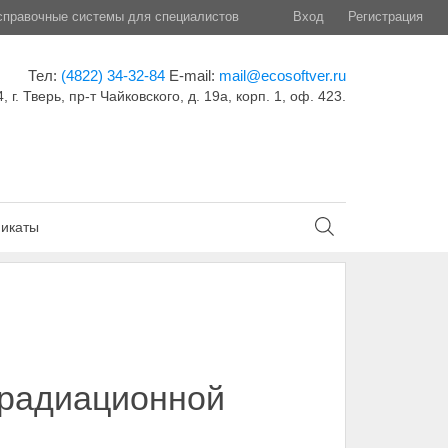
правочные системы для специалистов
Вход
Регистрация
Тел:
(4822) 34-32-84
E-mail:
mail@ecosoftver.ru
, г. Тверь, пр-т Чайковского, д. 19а, корп. 1, оф. 423.
икаты
 радиационной