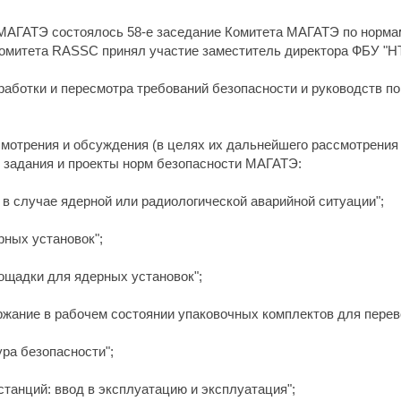
ре МАГАТЭ состоялось 58-е заседание Комитета МАГАТЭ по норм
комитета RASSC принял участие заместитель директора ФБУ "
аботки и пересмотра требований безопасности и руководств п
смотрения и обсуждения (в целях их дальнейшего рассмотрения
задания и проекты норм безопасности МАГАТЭ:
 в случае ядерной или радиологической аварийной ситуации";
ных установок";
ощадки для ядерных установок";
ржание в рабочем состоянии упаковочных комплектов для перев
ура безопасности";
танций: ввод в эксплуатацию и эксплуатация";