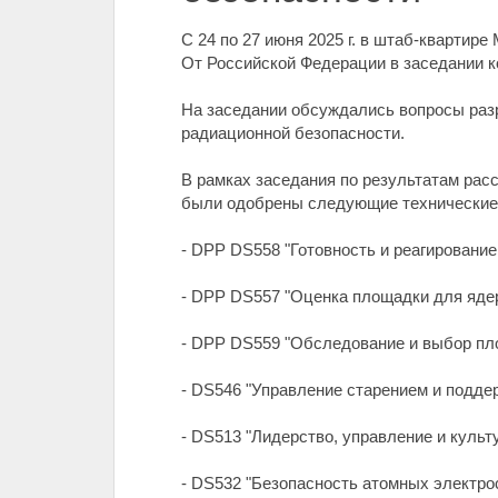
С 24 по 27 июня 2025 г. в штаб-кварти
От Российской Федерации в заседании 
На заседании обсуждались вопросы разр
радиационной безопасности.
В рамках заседания по результатам рас
были одобрены следующие технические 
- DPP DS558 "Готовность и реагирование
- DPP DS557 "Оценка площадки для ядер
- DPP DS559 "Обследование и выбор пл
- DS546 "Управление старением и подде
- DS513 "Лидерство, управление и культ
- DS532 "Безопасность атомных электрос