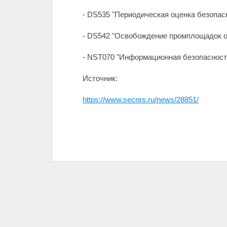
- DS535 "Периодическая оценка безопас
- DS542 "Освобождение промплощадок о
- NST070 "Информационная безопасность
Источник:
https://www.secnrs.ru/news/28851/